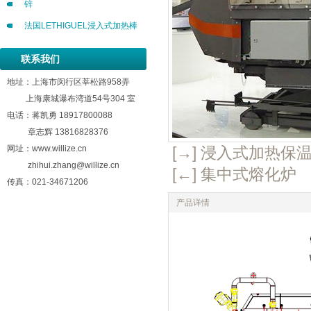
锌
法国LETHIGUEL浸入式加热棒
联系我们
地址：上海市闵行区莘松路958弄
上海康城瀑布湾道54号304 室
电话：
蒋凯勇 18917800088
章志辉 13816828376
网址：www.willize.cn
[→] 浸入式加热保
zhihui.zhang@willize.cn
[←] 集中式熔化炉
传真：021-34671206
产品详情